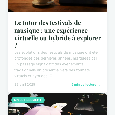
Le futur des festivals de
musique : une expérience
virtuelle ou hybride à explorer
?
Les évolutions des festivals de musique ont été
profondes ces dernières années, marquées par
un passage significatif des événements
traditionnels en présentiel vers des formats
virtuels et hybrides. C...
29 avril 2025
5 min de lecture →
DIVERTISSEMENT