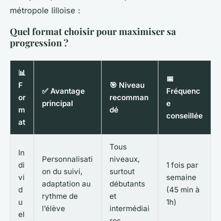
métropole lilloise :
Quel format choisir pour maximiser sa
progression ?
📊
📅
F
🎯 Niveau
✅ Avantage
Fréquenc
or
recomman
principal
e
m
dé
conseillée
at
Tous
In
Personnalisati
niveaux,
di
1 fois par
on du suivi,
surtout
vi
semaine
adaptation au
débutants
d
(45 min à
rythme de
et
u
1h)
l’élève
intermédiai
el
res