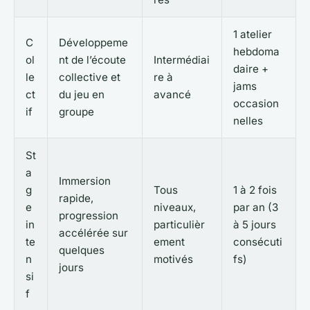
1 atelier
C
Développeme
hebdoma
ol
nt de l’écoute
Intermédiai
daire +
le
collective et
re à
jams
ct
du jeu en
avancé
occasion
if
groupe
nelles
St
a
Immersion
g
Tous
1 à 2 fois
rapide,
e
niveaux,
par an (3
progression
in
particulièr
à 5 jours
accélérée sur
te
ement
consécuti
quelques
n
motivés
fs)
jours
si
f