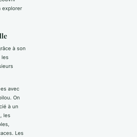
à explorer
lle
grâce à son
 les
sieurs
ées avec
pilou. On
ié à un
, les
les,
caces. Les