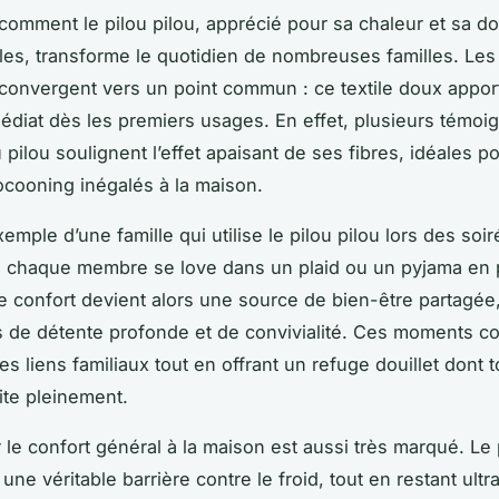
omment le pilou pilou, apprécié pour sa chaleur et sa d
es, transforme le quotidien de nombreuses familles. Les
s convergent vers un point commun : ce textile doux appor
édiat dès les premiers usages. En effet, plusieurs témoi
u pilou soulignent l’effet apaisant de ses fibres, idéales p
cooning inégalés à la maison.
emple d’une famille qui utilise le pilou pilou lors des soi
ù chaque membre se love dans un plaid ou un pyjama en p
e confort devient alors une source de bien-être partagée,
s de détente profonde et de convivialité. Ces moments c
es liens familiaux tout en offrant un refuge douillet dont t
te pleinement.
 le confort général à la maison est aussi très marqué. Le 
ne véritable barrière contre le froid, tout en restant ultr