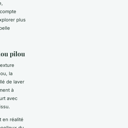
e,
l compte
plorer plus
belle
lou pilou
texture
ou, la
llé de laver
ement à
ourt avec
issu.
 en réalité
moelleux du