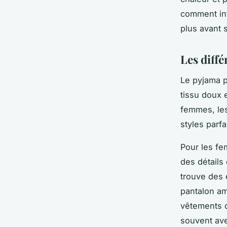
comment int
plus avant 
Les diffé
Le pyjama p
tissu doux e
femmes, les
styles parf
Pour les fe
des détails
trouve des
pantalon am
vêtements d
souvent ave