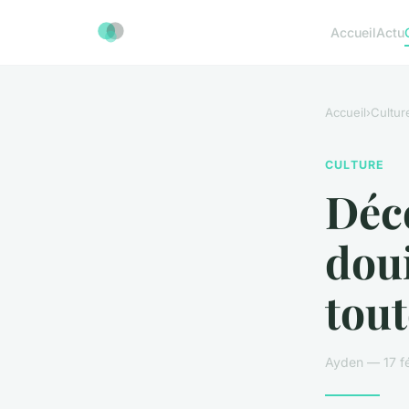
Accueil
Actu
Accueil
›
Cultur
CULTURE
Déco
doui
tout
Ayden — 17 fé