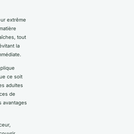
eur extrême
matière
aîches, tout
vitant la
mmédiate.
xplique
ue ce soit
les adultes
nces de
es avantages
ceur,
couvrir