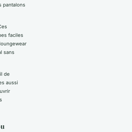
s pantalons
 Ces
es faciles
s loungewear
al sans
il de
es aussi
uvrir
s
ou