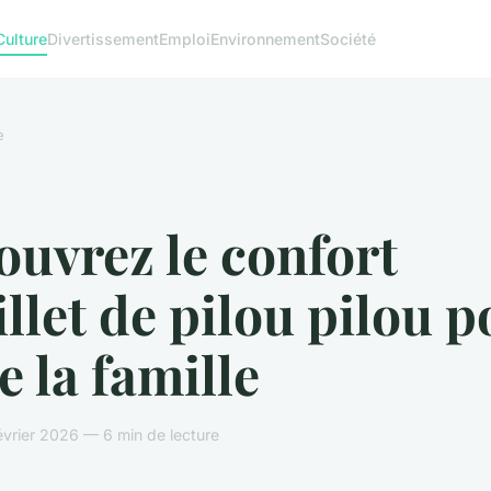
Culture
Divertissement
Emploi
Environnement
Société
e
uvrez le confort
llet de pilou pilou p
e la famille
vrier 2026 — 6 min de lecture