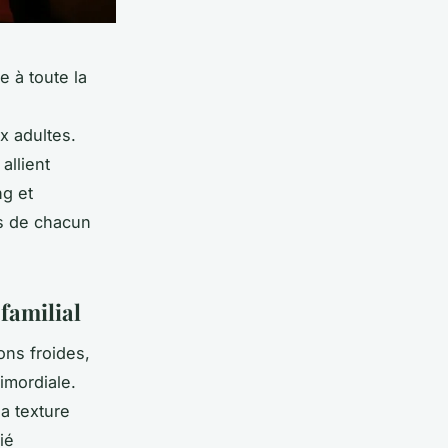
e à toute la
x adultes.
allient
ng et
s de chacun
 familial
ons froides,
rimordiale.
a texture
ié