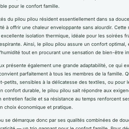
le pour le confort famille.
tés du pilou pilou résident essentiellement dans sa douc
ité à offrir une chaleur enveloppante sans alourdir. Cette 
excellente isolation thermique, idéale pour les soirées fr
espirante. Ainsi, le pilou pilou assure un confort optimal, é
’humidité tout en procurant une sensation de bien-être i
ux présente également une grande adaptabilité, ce qui e
 convient parfaitement à tous les membres de la famille. Q
t-petits, sensibles à la délicatesse des textiles, ou pour 
n confort durable, le pilou pilou sait répondre aux exige
 entretien facile et sa résistance au temps renforcent s
un choix économique et pratique.
lou se démarque donc par ses qualités combinées de dou
raticité — un trio gagnant pour le confort famille. Pour dé