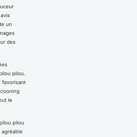
ouceur
 avis
te un
gnages
our des
rées
ilou pilou.
 favorisant
ocooning
out le
pilou pilou
a agréable