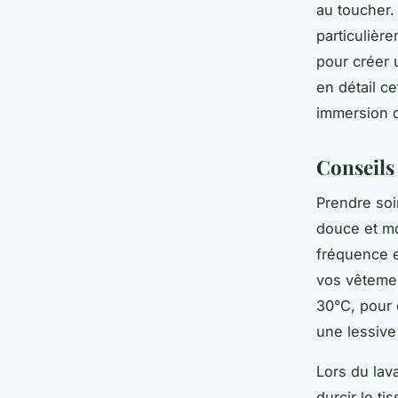
au toucher. 
particulièr
pour créer 
en détail ce
immersion d
Conseils
Prendre soi
douce et moe
fréquence e
vos vêtemen
30°C, pour é
une lessive
Lors du lav
durcir le t