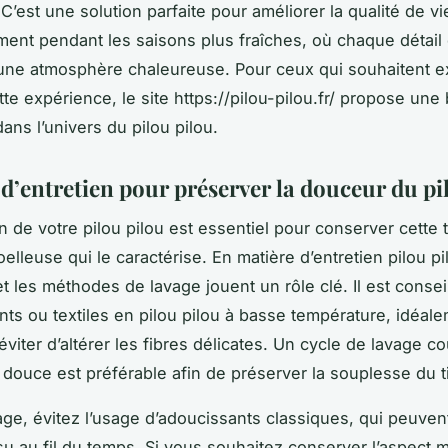
C’est une solution parfaite pour améliorer la qualité de vi
ement pendant les saisons plus fraîches, où chaque détai
une atmosphère chaleureuse. Pour ceux qui souhaitent ex
tte expérience, le site https://pilou-pilou.fr/ propose une 
ans l’univers du pilou pilou.
 d’entretien pour préserver la douceur du pi
n de votre pilou pilou est essentiel pour conserver cette 
lleuse qui le caractérise. En matière d’entretien pilou pil
t les méthodes de lavage jouent un rôle clé. Il est consei
ts ou textiles en pilou pilou à basse température, idéal
viter d’altérer les fibres délicates. Un cycle de lavage c
 douce est préférable afin de préserver la souplesse du t
age, évitez l’usage d’adoucissants classiques, qui peuvent
issu au fil du temps. Si vous souhaitez conserver l’aspect 