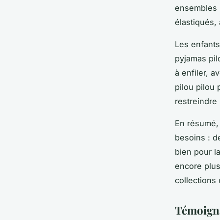
ensembles p
élastiqués, a
Les enfants
pyjamas pil
à enfiler, 
pilou pilou
restreindre
En résumé, 
besoins : d
bien pour l
encore plus
collections 
Témoigna