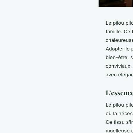
Le pilou pil
famille. Ce
chaleureuse
Adopter le p
bien-être, 
conviviaux.
avec élégan
L’essence
Le pilou pi
où la nécess
Ce tissu s’
moelleuse et