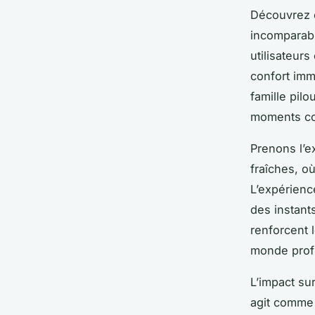
Découvrez c
incomparabl
utilisateur
confort imm
famille pilo
moments co
Prenons l’ex
fraîches, o
L’expérienc
des instant
renforcent l
monde profi
L’impact sur
agit comme u